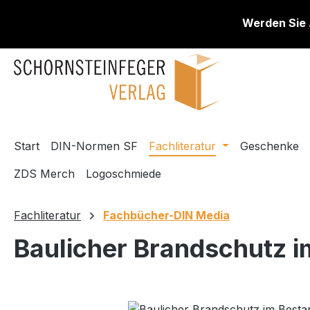
m Hauptinhalt springen
Zur Suche springen
Zur Hauptnavigation springen
Werden Sie
Start
DIN-Normen SF
Fachliteratur
Geschenke
ZDS Merch
Logoschmiede
Fachliteratur
Fachbücher-DIN Media
Baulicher Brandschutz i
Bildergalerie überspringen