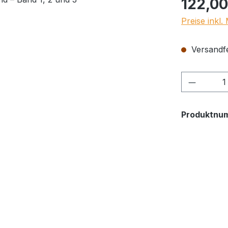
122,00
Preise inkl
Versandfer
Produkt
Produktnu