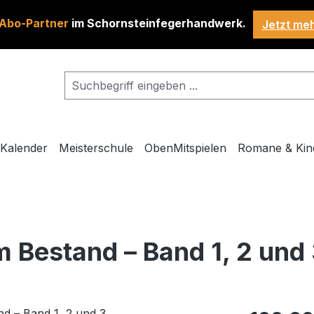
Abo-Partner
im Schornsteinfegerhandwerk.
Jetzt me
Kalender
Meisterschule
ObenMitspielen
Romane & Kin
m Bestand – Band 1, 2 und
Regulärer Pr