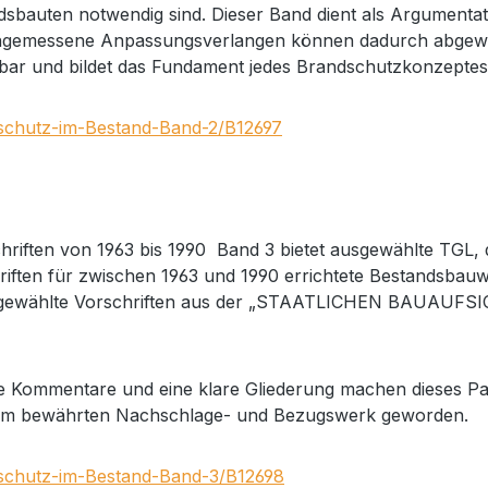
ndsbauten notwendig sind. Dieser Band dient als Argument
angemessene Anpassungsverlangen können dadurch abgewe
ingbar und bildet das Fundament jedes Brandschutzkonzepte
dschutz-im-Bestand-Band-2/B12697
chriften von 1963 bis 1990 Band 3 bietet ausgewählte TGL
riften für zwischen 1963 und 1990 errichtete Bestandsbauwer
gewählte Vorschriften aus der „STAATLICHEN BAUAUFSICH
ge Kommentare und eine klare Gliederung machen dieses Pak
st zum bewährten Nachschlage- und Bezugswerk geworden.
dschutz-im-Bestand-Band-3/B12698