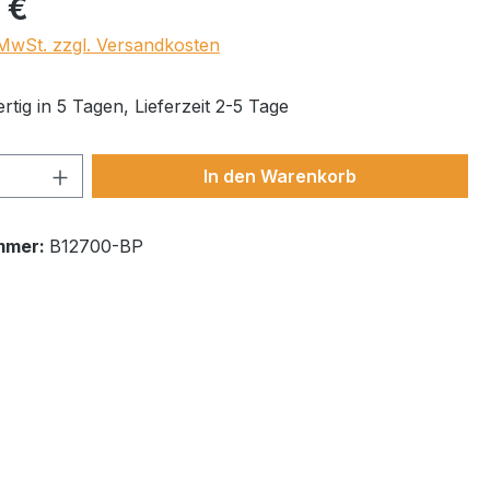
 €
. MwSt. zzgl. Versandkosten
tig in 5 Tagen, Lieferzeit 2-5 Tage
 Anzahl: Gib den gewünschten Wert ein 
In den Warenkorb
mmer:
B12700-BP